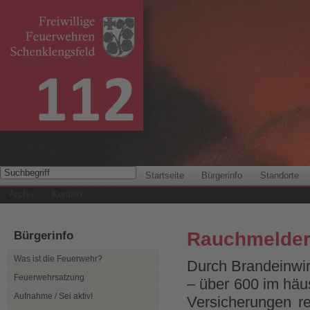
Startseite
Bürgerinfo
Standorte
Archiv
Kontakt
Bürgerinfo
Rauchmelder 
Was ist die Feuerwehr?
Durch Brandeinwir
Feuerwehrsatzung
– über 600 im häu
Aufnahme / Sei aktiv!
Ver­sicherungen r