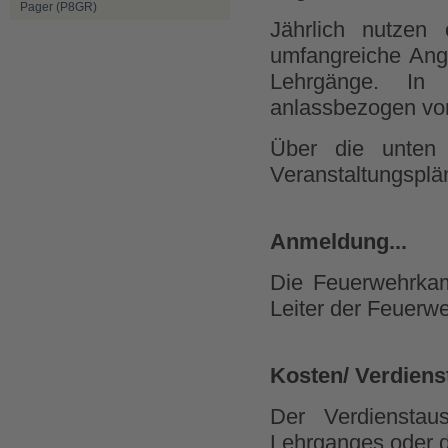
Pager (P8GR)
Jährlich nutzen
umfangreiche Ang
Lehrgänge. In 
anlassbezogen von
Über die unten 
Veranstaltungsplän
Anmeldung...
Die Feuerwehrka
Leiter der Feuerw
Kosten/ Verdienst
Der Verdienstau
Lehrganges oder d