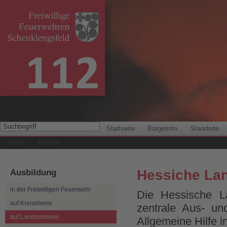
Startseite
Bürgerinfo
Standorte
Archiv
Kontakt
Ausbildung
Hessiche La
in der Freiwilligen Feuerwehr
Die Hessische L
auf Kreisebene
zentrale Aus- un
auf Landesebene
Allgemeine Hilfe i