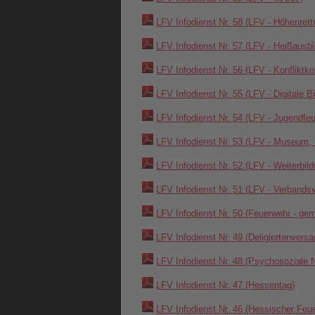
LFV Infodienst Nr. 58 (LFV - Höhenrett
LFV Infodienst Nr. 57 (LFV - Heißausbi
LFV Infodienst Nr. 56 (LFV - Konfliktk
LFV Infodienst Nr. 55 (LFV - Digitale 
LFV Infodienst Nr. 54 (LFV - Jugendfe
LFV Infodienst Nr. 53 (LFV - Museum,
LFV Infodienst Nr. 52 (LFV - Weiterbi
LFV Infodienst Nr. 51 (LFV - Verbands
LFV Infodienst Nr. 50 (Feuerwehr - ge
LFV Infodienst Nr. 49 (Deligiertenvers
LFV Infodienst Nr. 48 (Psychosoziale N
LFV Infodienst Nr. 47 (Hessentag)
LFV Infodienst Nr. 46 (Hessischer Feu