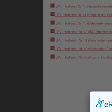
LFV Infodienst Nr. 45 (Jugendfeuerweh
LFV Infodienst Nr. 44 (Schulen und F
LFV Infodienst Nr. 43 (Delegiertenver
LFV Infodienst Nr. 42 (50 Jahre Hessi
LFV Infodienst Nr. 41 (Hessische Feue
LFV Infodienst Nr. 40 (Hessischer Feu
LFV Infodienst Nr. 39 (Auszug Hochwa
-