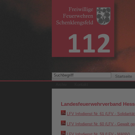
Startseite
Archiv
Kontakt
Landesfeuerwehrverband Hess
LFV Infodienst Nr. 61 (LFV - Solidaritä
LFV Infodienst Nr. 60 (LFV - Gewalt ge
LFV Infodienst Nr. 59 (LFV - MANV)