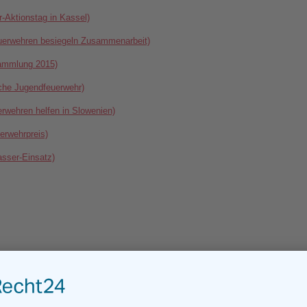
r-Aktionstag in Kassel)
euerwehren besiegeln Zusammenarbeit)
sammlung 2015)
che Jugendfeuerwehr)
rwehren helfen in Slowenien)
erwehrpreis)
sser-Einsatz)