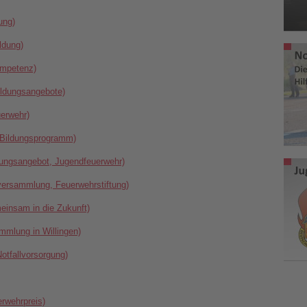
ung)
ldung)
ompetenz)
Bildungsangebote)
uerwehr)
 Bildungsprogramm)
ldungsangebot, Jugendfeuerwehr)
versammlung, Feuerwehrstiftung)
meinsam in die Zukunft)
ammlung in Willingen)
otfallvorsorgung)
erwehrpreis)