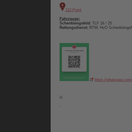
112-Point
Fahrzeuge:
Schenklengsfeld:
TLF 16 / 25
Rettungsdienst:
RTW, HvO Schenklengsf
https://whatsapp.c
-