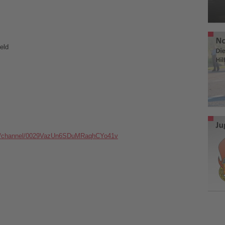
eld
om/channel/0029VazUn6SDuMRaqhCYo41v