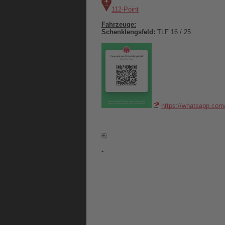
112-Point
Fahrzeuge:
Schenklengsfeld:
TLF 16 / 25
https://whatsapp.c
-