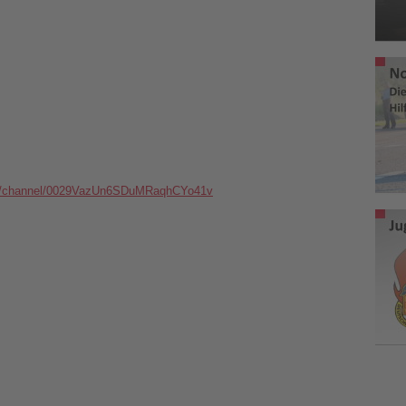
om/channel/0029VazUn6SDuMRaqhCYo41v