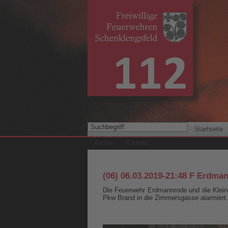
Startseite
Archiv
Kontakt
(06) 06.03.2019-21:48 F Erdm
Die Feuerwehr Erdmannrode und die Klein
Pkw Brand in die Zimmersgasse alarmiert.