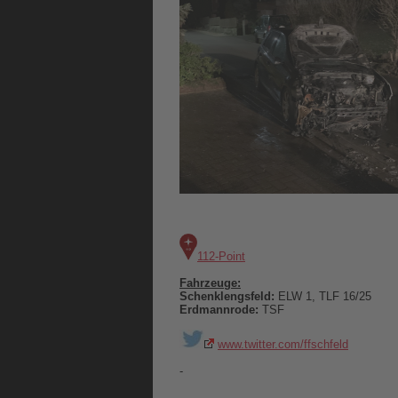
112-Point
Fahrzeuge:
Schenklengsfeld:
ELW 1, TLF 16/25
Erdmannrode:
TSF
www.twitter.com/ffschfeld
-