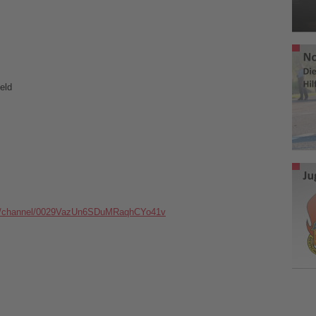
eld
om/channel/0029VazUn6SDuMRaqhCYo41v