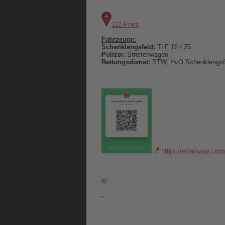
112-Point
Fahrzeuge:
Schenklengsfeld:
TLF 16 / 25
Polizei:
Streifenwagen
Rettungsdienst:
RTW, HvO Schenklengsf
https://whatsapp.c
-